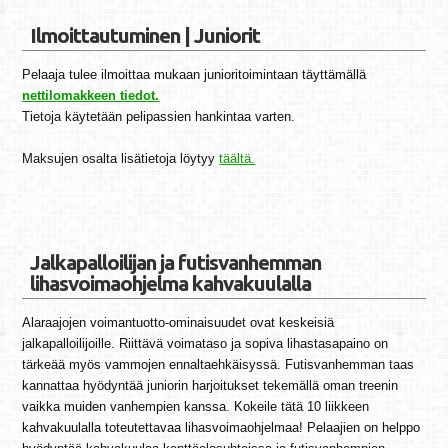
Ilmoittautuminen | Juniorit
Pelaaja tulee ilmoittaa mukaan junioritoimintaan täyttämällä
nettilomakkeen tiedot.
Tietoja käytetään pelipassien hankintaa varten.
Maksujen osalta lisätietoja löytyy
täältä.
Jalkapalloilijan ja futisvanhemman
lihasvoimaohjelma kahvakuulalla
Alaraajojen voimantuotto-ominaisuudet ovat keskeisiä
jalkapalloilijoille. Riittävä voimataso ja sopiva lihastasapaino on
tärkeää myös vammojen ennaltaehkäisyssä. Futisvanhemman taas
kannattaa hyödyntää juniorin harjoitukset tekemällä oman treenin
vaikka muiden vanhempien kanssa. Kokeile tätä 10 liikkeen
kahvakuulalla toteutettavaa lihasvoimaohjelmaa! Pelaajien on helppo