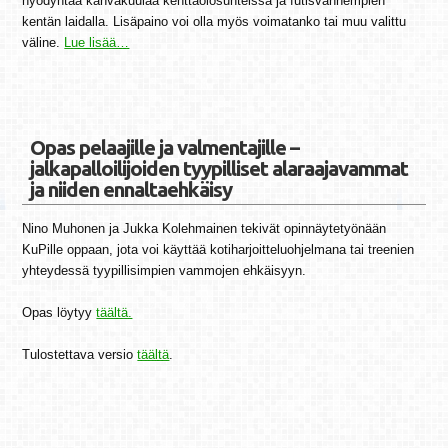
hyödyntää kahvakuulaa kenttäolosuhteissa ja futisvanhempien
kentän laidalla. Lisäpaino voi olla myös voimatanko tai muu valittu
väline.
Lue lisää…
Opas pelaajille ja valmentajille –
jalkapalloilijoiden tyypilliset alaraajavammat
ja niiden ennaltaehkäisy
Nino Muhonen ja Jukka Kolehmainen tekivät opinnäytetyönään
KuPille oppaan, jota voi käyttää kotiharjoitteluohjelmana tai treenien
yhteydessä tyypillisimpien vammojen ehkäisyyn.
Opas löytyy
täältä.
Tulostettava versio
täältä
.